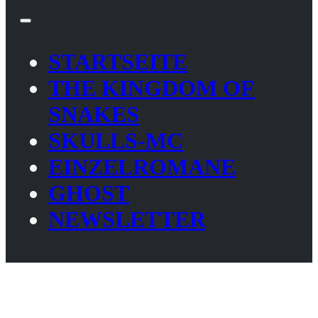
STARTSEITE
THE KINGDOM OF
SNAKES
SKULLS-MC
EINZELROMANE
GHOST
NEWSLETTER