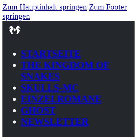
Zum Hauptinhalt springen
Zum Footer
springen
STARTSEITE
THE KINGDOM OF
SNAKES
SKULLS-MC
EINZELROMANE
GHOST
NEWSLETTER